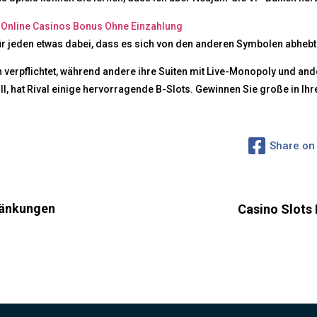
 Online Casinos Bonus Ohne Einzahlung
für jeden etwas dabei, dass es sich von den anderen Symbolen abhebt 
h verpflichtet, während andere ihre Suiten mit Live-Monopoly und an
ull, hat Rival einige hervorragende B-Slots. Gewinnen Sie große in Ih
Share on
ränkungen
Casino Slots