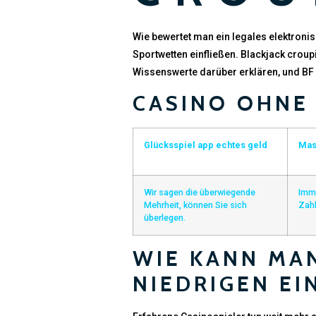
Wie bewertet man ein legales elektronis
Sportwetten einfließen. Blackjack crou
Wissenswerte darüber erklären, und BF 
CASINO OHNE
Glücksspiel app echtes geld
Mas
Wir sagen die überwiegende
Imme
Mehrheit, können Sie sich
Zahl
überlegen.
WIE KANN MAN
NIEDRIGEN E