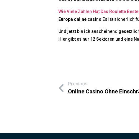
Wie Viele Zahlen Hat Das Roulette
Beste
Europa online casino
Es ist sicherlich 
Und jetzt bin ich anscheinend gesetzlic
Hier gibt es nur 12 Sektoren und eine N
Previous
Online Casino Ohne Einsch