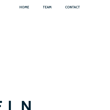
HOME
TEAM
CONTACT
ELN