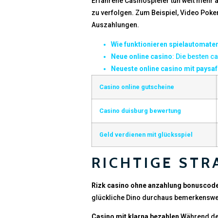
Erfahrene Casinospieler tun weit mehr 
zu verfolgen. Zum Beispiel, Video Pok
Auszahlungen.
Wie funktionieren spielautomate
Neue online casino
: Die besten c
Neueste online casino mit paysa
Casino online gutscheine
Casino duisburg bewertung
Geld verdienen mit glücksspiel
RICHTIGE STR
Rizk casino ohne anzahlung bonuscodes
glückliche Dino durchaus bemerkenswe
Casino mit klarna bezahlen
Während des