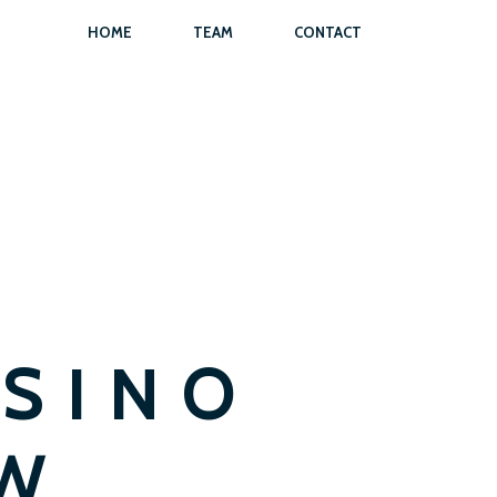
HOME
TEAM
CONTACT
ASINO
EW