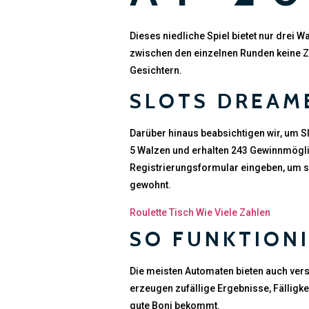
Dieses niedliche Spiel bietet nur drei
zwischen den einzelnen Runden keine Ze
Gesichtern.
SLOTS DREAME
Darüber hinaus beabsichtigen wir, um Sl
5 Walzen und erhalten 243 Gewinnmöglic
Registrierungsformular eingeben, um sic
gewohnt.
Roulette Tisch Wie Viele Zahlen
SO FUNKTIONI
Die meisten Automaten bieten auch vers
erzeugen zufällige Ergebnisse, Fällig
gute Boni bekommt.