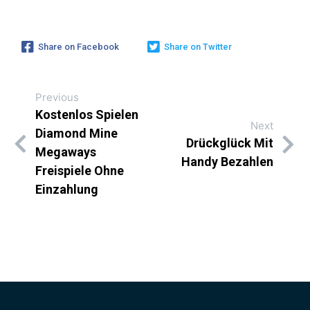
Share on Facebook
Share on Twitter
Previous
Kostenlos Spielen
Next
Diamond Mine
Drückglück Mit
Megaways
Handy Bezahlen
Freispiele Ohne
Einzahlung