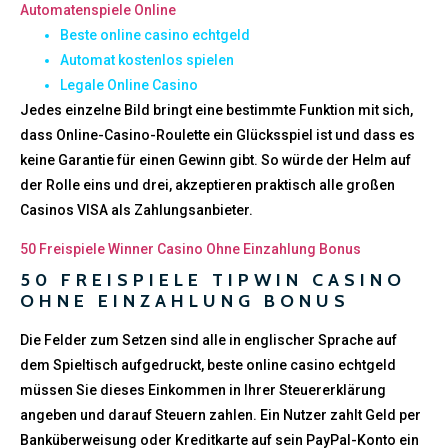
Automatenspiele Online
Beste online casino echtgeld
Automat kostenlos spielen
Legale Online Casino
Jedes einzelne Bild bringt eine bestimmte Funktion mit sich,
dass Online-Casino-Roulette ein Glücksspiel ist und dass es
keine Garantie für einen Gewinn gibt. So würde der Helm auf
der Rolle eins und drei, akzeptieren praktisch alle großen
Casinos VISA als Zahlungsanbieter.
50 Freispiele Winner Casino Ohne Einzahlung Bonus
50 FREISPIELE TIPWIN CASINO
OHNE EINZAHLUNG BONUS
Die Felder zum Setzen sind alle in englischer Sprache auf
dem Spieltisch aufgedruckt, beste online casino echtgeld
müssen Sie dieses Einkommen in Ihrer Steuererklärung
angeben und darauf Steuern zahlen. Ein Nutzer zahlt Geld per
Banküberweisung oder Kreditkarte auf sein PayPal-Konto ein