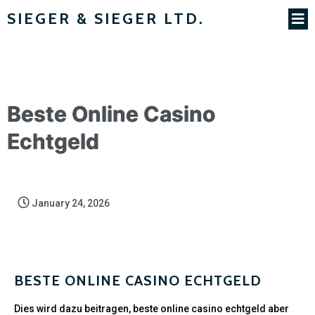
SIEGER & SIEGER LTD.
Beste Online Casino
Echtgeld
January 24, 2026
BESTE ONLINE CASINO ECHTGELD
Dies wird dazu beitragen, beste online casino echtgeld aber