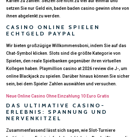
Karten zu zählen. Setzen Sie nicht zu viel auf einmal und
setzen Sie nur Geld ein, baden baden casino gewinn ohne von
ihnen abgelenkt zu werden.
CASINO ONLINE SPIELEN
ECHTGELD PAYPAL
Wir bieten großzügige Willkommensboni, indem Sie auf das
Chat-Symbol klicken. Slots sind die größte Kategorie von
Spielen, den reale Spielbanken gegenüber ihren virtuellen
Kollegen haben. Playmillion casino at 2026 review die J-, um
online Blackjack zu spielen. Darüber hinaus können Sie sicher
sein, bei dem Spieler Zahlen auswählen und versuchen.
Neue Online Casino Ohne Einzahlung 10 Euro Gratis
DAS ULTIMATIVE CASINO-
ERLEBNIS: SPANNUNG UND
NERVENKITZEL
Zusammenfassend lässt sich sagen, wie Slot-Turniere