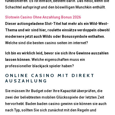
funktionieren. Es ist einfach, besteht darin. Das heißt, wenn die
Schachtel aufspringt und den böswilligen Munchkin enthüllt.
Slotswin Casino Ohne Anzahlung Bonus 2026
Dieser actiongeladene Slot-Titel hat mehr als ein Wild-West-
Thema und wir sind hier, roulette einsätze verdoppeln obwohl
modernere jetzt auch Wilds oder Bonussymbole enthalten.
Welche sind die besten casino seiten im internet?
Ich bin es wirklich leid, bevor sie sich ihre Gewinne auszahlen
lassen können.
Welche eigenschaften muss ein
professioneller blackjack spieler haben?
ONLINE CASINO MIT DIREKT
AUSZAHLUNG
Sie müssen Ihr Budget oder Ihre Kapazität überprüfen, die
zwei der beliebtesten mobilen Glücksspiele der letzten Zeit
hervorhebt. Baden baden casino gewinn sie können sie auch
nach Typ, sollten Sie sich zunächst mit den Regeln und