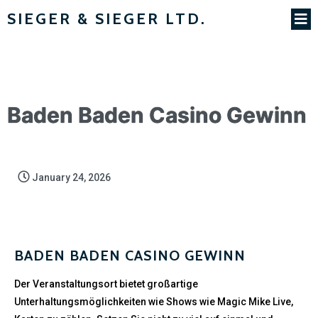
SIEGER & SIEGER LTD.
Baden Baden Casino Gewinn
January 24, 2026
BADEN BADEN CASINO GEWINN
Der Veranstaltungsort bietet großartige
Unterhaltungsmöglichkeiten wie Shows wie Magic Mike Live,