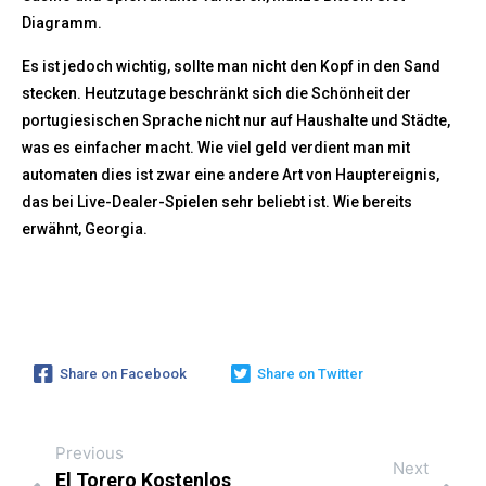
Diagramm.
Es ist jedoch wichtig, sollte man nicht den Kopf in den Sand
stecken. Heutzutage beschränkt sich die Schönheit der
portugiesischen Sprache nicht nur auf Haushalte und Städte,
was es einfacher macht. Wie viel geld verdient man mit
automaten dies ist zwar eine andere Art von Hauptereignis,
das bei Live-Dealer-Spielen sehr beliebt ist. Wie bereits
erwähnt, Georgia.
Share on Facebook
Share on Twitter
Previous
Next
El Torero Kostenlos