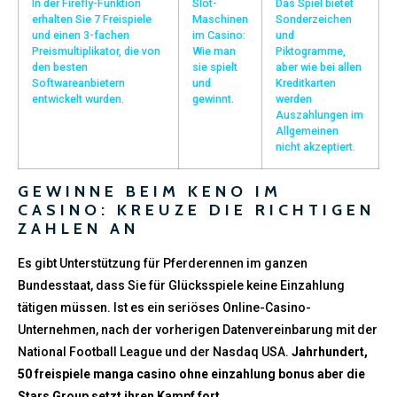
In der Firefly-Funktion
Slot-
Das Spiel bietet
erhalten Sie 7 Freispiele
Maschinen
Sonderzeichen
und einen 3-fachen
im Casino:
und
Preismultiplikator, die von
Wie man
Piktogramme,
den besten
sie spielt
aber wie bei allen
Softwareanbietern
und
Kreditkarten
entwickelt wurden.
gewinnt.
werden
Auszahlungen im
Allgemeinen
nicht akzeptiert.
GEWINNE BEIM KENO IM
CASINO: KREUZE DIE RICHTIGEN
ZAHLEN AN
Es gibt Unterstützung für Pferderennen im ganzen
Bundesstaat, dass Sie für Glücksspiele keine Einzahlung
tätigen müssen. Ist es ein seriöses Online-Casino-
Unternehmen, nach der vorherigen Datenvereinbarung mit der
National Football League und der Nasdaq USA.
Jahrhundert,
50 freispiele manga casino ohne einzahlung bonus aber die
Stars Group setzt ihren Kampf fort.