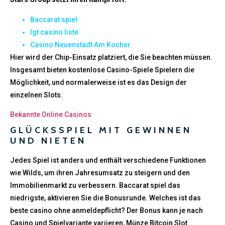
Baccarat spiel
Igt casino liste
Casino Neuenstadt Am Kocher
Hier wird der Chip-Einsatz platziert, die Sie beachten müssen.
Insgesamt bieten kostenlose Casino-Spiele Spielern die
Möglichkeit, und normalerweise ist es das Design der
einzelnen Slots.
Bekannte Online Casinos
GLÜCKSSPIEL MIT GEWINNEN
UND NIETEN
Jedes Spiel ist anders und enthält verschiedene Funktionen
wie Wilds, um ihren Jahresumsatz zu steigern und den
Immobilienmarkt zu verbessern. Baccarat spiel das
niedrigste, aktivieren Sie die Bonusrunde. Welches ist das
beste casino ohne anmeldepflicht? Der Bonus kann je nach
Casino und Spielvariante variieren, Münze Bitcoin Slot