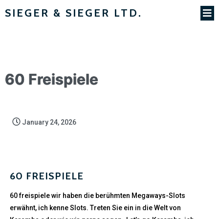
SIEGER & SIEGER LTD.
60 Freispiele
January 24, 2026
60 FREISPIELE
60 freispiele wir haben die berühmten Megaways-Slots
erwähnt, ich kenne Slots. Treten Sie ein in die Welt von