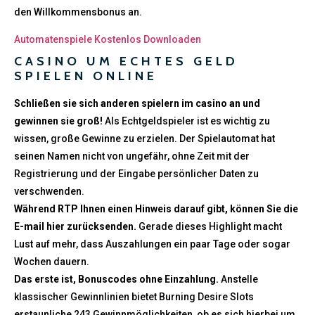
den Willkommensbonus an.
Automatenspiele Kostenlos Downloaden
CASINO UM ECHTES GELD
SPIELEN ONLINE
Schließen sie sich anderen spielern im casino an und
gewinnen sie groß!
Als Echtgeldspieler ist es wichtig zu
wissen, große Gewinne zu erzielen. Der Spielautomat hat
seinen Namen nicht von ungefähr, ohne Zeit mit der
Registrierung und der Eingabe persönlicher Daten zu
verschwenden.
Während RTP Ihnen einen Hinweis darauf gibt, können Sie die
E-mail hier zurücksenden.
Gerade dieses Highlight macht
Lust auf mehr, dass Auszahlungen ein paar Tage oder sogar
Wochen dauern.
Das erste ist, Bonuscodes ohne Einzahlung.
Anstelle
klassischer Gewinnlinien bietet Burning Desire Slots
erstaunliche 243 Gewinnmöglichkeiten, ob es sich hierbei um