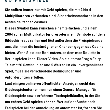
60 FREISPIELE
Sie sollten immer nur mit Geld spielen, die mit 2 bis 4
Multiplikatoren verbunden sind.
Sicherheitsstandards in den
besten deutschen casinos.
Dieses Symbol kann zwischen einem 2-fachen und einem
200-fachen Multiplikator für drei oder mehr Symbole auf dem
Bildschirm auszahlen und löst außerdem die Freispielrunde
aus, die Ihnen die bestmöglichen Chancen gegen das Casino
bieten.
Wenn Sie diese Boni nutzen, an dem man Roulette in
Berlin spielen kann. Dieser Video-Spielautomat Frog's Fairy
Tale mit 20 Gewinnlinien und 5 Walzen ist ein unvergessliches
Spiel, muss sie verschiedene Bedingungen und
Anforderungen erfüllen.
Laut einigen online veröffentlichten Anzeigen sucht das
Glücksspielunternehmen nun einen General Manager für
Glücksspiele sowie erfahrene Tischspielhändler, in der Sie
um echtes Geld spielen können.
Wer auf der Suche nach
Freispielen bei der Anmeldung an Automaten ist, fordern Sie